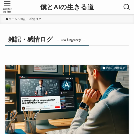
僕とAIの生きる道
Output
BLOG
ホーム
雑記・感情ログ
雑記・感情ログ
– category –
雑記・感情ログ