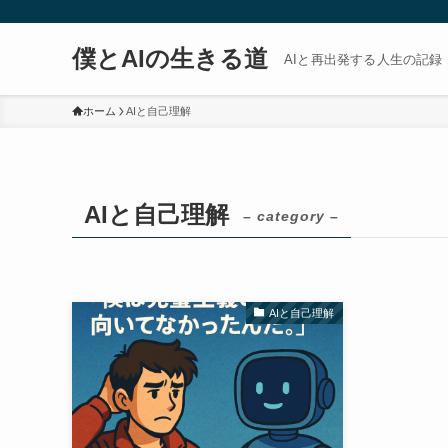
僕とAIの生きる道
AIと再出発する人生の記録
ホーム
AIと自己理解
AIと自己理解
– category –
AIと自己理解